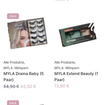
SALE
,
,
Alle Produkte
Alle Produkte
MYLA -Wimpern
MYLA -Wimpern
MYLA Drama Baby (5
MYLA Extend Beauty (1
Paar)
Paar)
Ursprünglicher
Aktueller
13,90
€
54,50
€
45,50
€
Preis
Preis
war:
ist:
SALE
54,50 €
45,50 €.