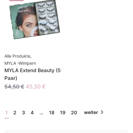
,
Alle Produkte
MYLA -Wimpern
MYLA Extend Beauty (5
Paar)
Ursprünglicher
Aktueller
54,50
€
45,50
€
Preis
Preis
war:
ist:
54,50 €
45,50 €.
1
2
3
4
…
18
19
20
weiter