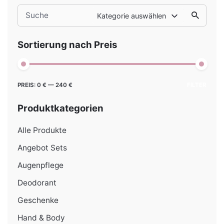
Search
Kategorie auswählen
for
Sortierung nach Preis
Min.
Max.
PREIS:
0 €
—
240 €
FILTER
Preis
Preis
Produktkategorien
Alle Produkte
Angebot Sets
Augenpflege
Deodorant
Geschenke
Hand & Body