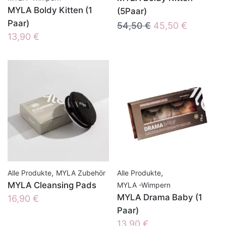
MYLA Boldy Kitten (1
(5Paar)
Paar)
Ursprünglicher
Aktueller
54,50
€
45,50
€
13,90
€
Preis
Preis
war:
ist:
54,50 €
45,50 €.
,
,
Alle Produkte
MYLA Zubehör
Alle Produkte
MYLA Cleansing Pads
MYLA -Wimpern
MYLA Drama Baby (1
16,90
€
Paar)
13,90
€