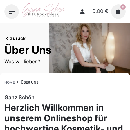
Skip
0
to
0,00
€
content
zurück
Über Uns
Was wir lieben?
HOME
ÜBER UNS
Ganz Schön
Herzlich Willkommen in
unserem Onlineshop für
hochwertige Kosmetik- und