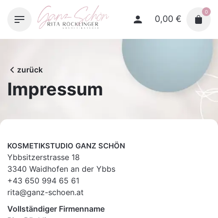
Skip
0
to
0,00
€
content
zurück
Impressum
KOSMETIKSTUDIO GANZ SCHÖN
Ybbsitzerstrasse 18
3340 Waidhofen an der Ybbs
+43 650 994 65 61
rita@ganz-schoen.at
Vollständiger Firmenname