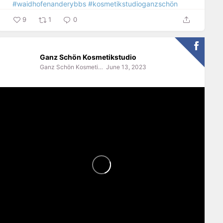
#waidhofenanderybbs
#kosmetikstudioganzschön
9
1
0
Ganz Schön Kosmetikstudio
Ganz Schön Kosmetikstudio
June 13, 2023