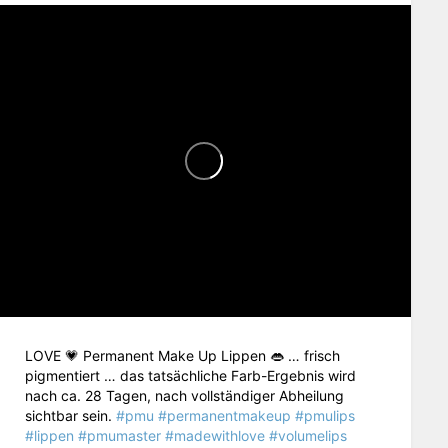
LOVE 💗 Permanent Make Up Lippen 👄 … frisch
pigmentiert … das tatsächliche Farb-Ergebnis wird
nach ca. 28 Tagen, nach vollständiger Abheilung
sichtbar sein.
#pmu
#permanentmakeup
#pmulips
#lippen
#pmumaster
#madewithlove
#volumelips