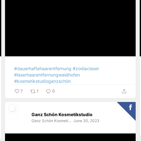
#dauerhaftehaarentfernung
#zodiaclaser
#laserhaarentfernungwaidhofen
#kosmetikstudioganzschön
7
1
0
Ganz Schön Kosmetikstudio
Ganz Schön Kosmetikstudio
June 30, 2023