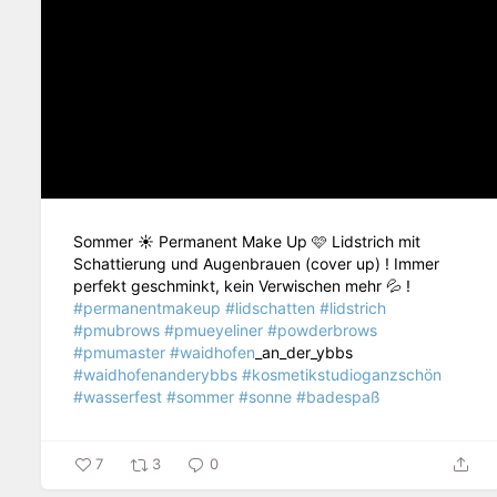
Sommer ☀️ Permanent Make Up 🩷 Lidstrich mit
Schattierung und Augenbrauen (cover up) ! Immer
perfekt geschminkt, kein Verwischen mehr 💦 !
#permanentmakeup
#lidschatten
#lidstrich
#pmubrows
#pmueyeliner
#powderbrows
#pmumaster
#waidhofen
_an_der_ybbs
#waidhofenanderybbs
#kosmetikstudioganzschön
#wasserfest
#sommer
#sonne
#badespaß
7
3
0