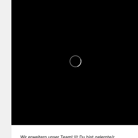
Wir erweitern unser Team! 🩷 Du bist gelernte/r