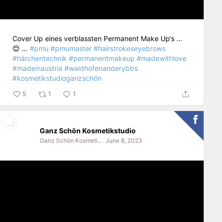
Cover Up eines verblassten Permanent Make Up‘s …
😊 …
#pmu
#pmumaster
#hairstrokeseyebrows
#härchentechnik
#permanentmakeup
#madewithlove
#madeinaustria
#waidhofenanderybbs
#kosmetikstudioganzschön
5
1
1
Ganz Schön Kosmetikstudio
Ganz Schön Kosmetikstudio
June 8, 2023