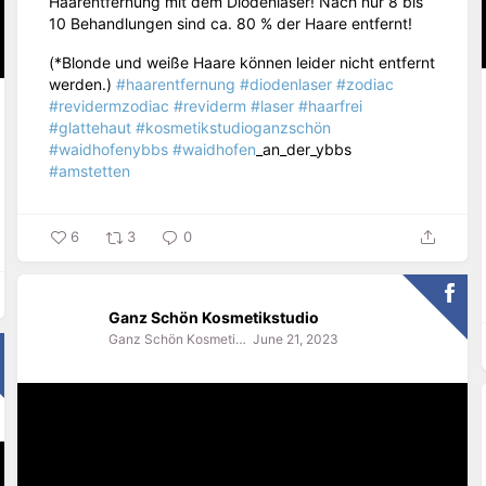
Haarentfernung mit dem Diodenlaser! Nach nur 8 bis
10 Behandlungen sind ca. 80 % der Haare entfernt!
(*Blonde und weiße Haare können leider nicht entfernt
werden.)
#haarentfernung
#diodenlaser
#zodiac
#revidermzodiac
#reviderm
#laser
#haarfrei
#glattehaut
#kosmetikstudioganzschön
#waidhofenybbs
#waidhofen
_an_der_ybbs
#amstetten
6
3
0
Ganz Schön Kosmetikstudio
Ganz Schön Kosmetikstudio
June 21, 2023