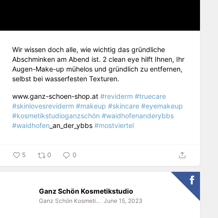
Wir wissen doch alle, wie wichtig das gründliche
Abschminken am Abend ist. 2 clean eye hilft Ihnen, Ihr
Augen-Make-up mühelos und gründlich zu entfernen,
selbst bei wasserfesten Texturen.
www.ganz-schoen-shop.at
#reviderm
#truecare
#skinlovesreviderm
#makeup
#skincare
#eyemakeup
#kosmetikstudioganzschön
#waidhofenanderybbs
#waidhofen
_an_der_ybbs
#mostviertel
5
0
0
Ganz Schön Kosmetikstudio
Ganz Schön Kosmetikstudio
June 15, 2023