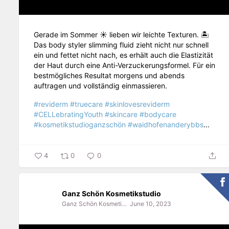
Gerade im Sommer ☀️ lieben wir leichte Texturen. 🏝️
Das body styler slimming fluid zieht nicht nur schnell
ein und fettet nicht nach, es erhält auch die Elastizität
der Haut durch eine Anti-Verzuckerungsformel. Für ein
bestmögliches Resultat morgens und abends
auftragen und vollständig einmassieren.
#reviderm
#truecare
#skinlovesreviderm
#CELLebratingYouth
#skincare
#bodycare
#kosmetikstudioganzschön
#waidhofenanderybbs
...
4
0
0
Ganz Schön Kosmetikstudio
Ganz Schön Kosmetikstudio
June 10, 2023