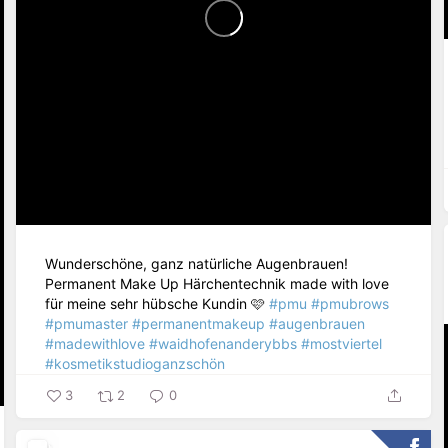
Wunderschöne, ganz natürliche Augenbrauen!
Permanent Make Up Härchentechnik made with love
für meine sehr hübsche Kundin 🩷
#pmu
#pmubrows
#pmumaster
#permanentmakeup
#augenbrauen
#madewithlove
#waidhofenanderybbs
#mostviertel
#kosmetikstudioganzschön
3
2
0