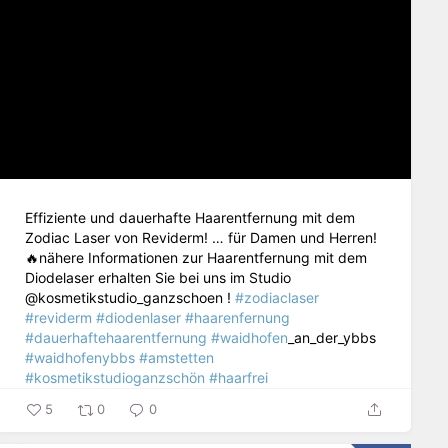
Effiziente und dauerhafte Haarentfernung mit dem
Zodiac Laser von Reviderm! … für Damen und Herren!
🔥nähere Informationen zur Haarentfernung mit dem
Diodelaser erhalten Sie bei uns im Studio
@kosmetikstudio_ganzschoen !
#zodiaclaser
#reviderm
#diodenlaser
#haarenfernung
#dauerhaftehaarentfernung
#waidhofen
_an_der_ybbs
#waidhofenybbs
#amstetten
#kosmetikstudioganzschön
#haarfrei
5
0
0