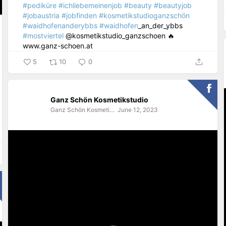
#pediküre
#ichliebemeinenjob
#beauty
#beautyjob
#jobaustria
#jobfinden
#kosmetikstudioganzschön
#waidhofenanderybbs
#waidhofen
_an_der_ybbs
#mostviertel
@kosmetikstudio_ganzschoen 🔥
www.ganz-schoen.at
5
10
0
Ganz Schön Kosmetikstudio
Ganz Schön Kosmetikstudio
June 12, 2023