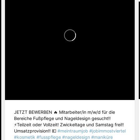
JETZT BEWERBEN 🔥 Mitarbeiter/in m/w/d für die
Bereiche Fußpflege und Nageldesign gesucht!!
⚡️Teilzeit oder Vollzeit! Zwickeltage und Samstag frei!!
Umsatzprovision!! 💶
#meintraumjob
#jobimmostviertel
#kosmetik
#fusspflege
#nageldesign
#maniküre