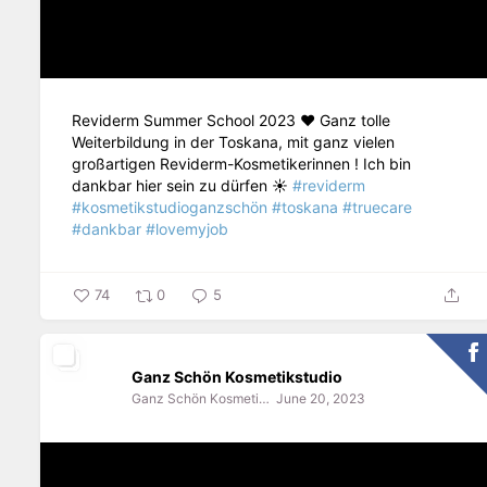
Reviderm Summer School 2023 ❤️ Ganz tolle
Weiterbildung in der Toskana, mit ganz vielen
großartigen Reviderm-Kosmetikerinnen ! Ich bin
dankbar hier sein zu dürfen ☀️
#reviderm
#kosmetikstudioganzschön
#toskana
#truecare
#dankbar
#lovemyjob
74
0
5
Ganz Schön Kosmetikstudio
Ganz Schön Kosmetikstudio
June 20, 2023