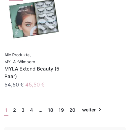
,
Alle Produkte
MYLA -Wimpern
MYLA Extend Beauty (5
Paar)
Ursprünglicher
Aktueller
54,50
€
45,50
€
Preis
Preis
war:
ist:
54,50 €
45,50 €.
1
2
3
4
…
18
19
20
weiter