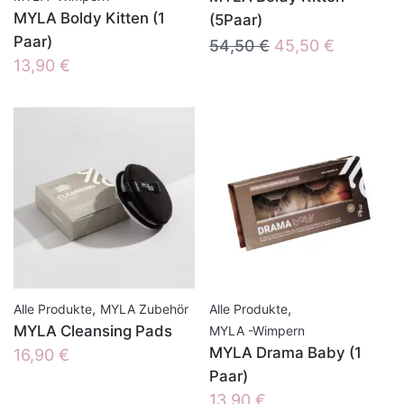
MYLA Boldy Kitten (1
(5Paar)
Paar)
Ursprünglicher
Aktueller
54,50
€
45,50
€
13,90
€
Preis
Preis
war:
ist:
54,50 €
45,50 €.
,
,
Alle Produkte
MYLA Zubehör
Alle Produkte
MYLA Cleansing Pads
MYLA -Wimpern
MYLA Drama Baby (1
16,90
€
Paar)
13,90
€