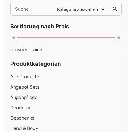
Search
Kategorie auswählen
for
Sortierung nach Preis
Min.
Max.
PREIS:
0 €
—
240 €
FILTER
Preis
Preis
Produktkategorien
Alle Produkte
Angebot Sets
Augenpflege
Deodorant
Geschenke
Hand & Body