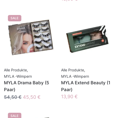
SALE
,
,
Alle Produkte
Alle Produkte
MYLA -Wimpern
MYLA -Wimpern
MYLA Drama Baby (5
MYLA Extend Beauty (1
Paar)
Paar)
Ursprünglicher
Aktueller
13,90
€
54,50
€
45,50
€
Preis
Preis
war:
ist:
SALE
54,50 €
45,50 €.