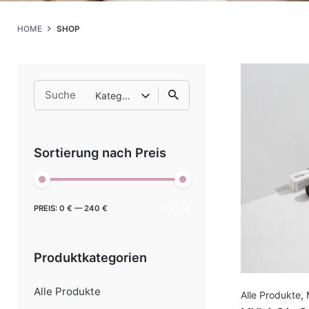
HOME
SHOP
Search
Kategorie auswählen
for
Sortierung nach Preis
Min.
Max.
PREIS:
0 €
—
240 €
FILTER
Preis
Preis
Produktkategorien
Alle Produkte
Alle Produkte
,