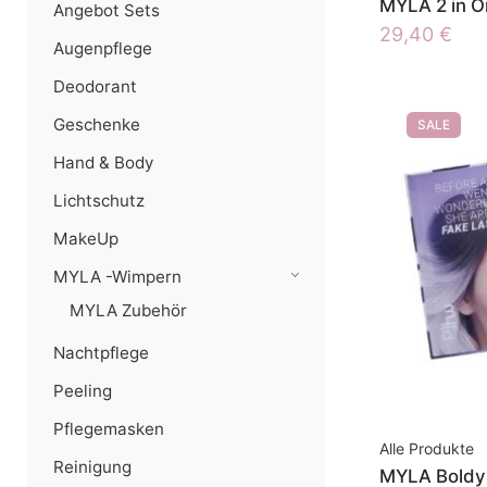
MYLA 2 in O
Angebot Sets
29,40
€
Augenpflege
Deodorant
Geschenke
SALE
Hand & Body
Lichtschutz
MakeUp
MYLA -Wimpern
MYLA Zubehör
Nachtpflege
Peeling
Pflegemasken
Alle Produkte
Reinigung
MYLA Boldy 