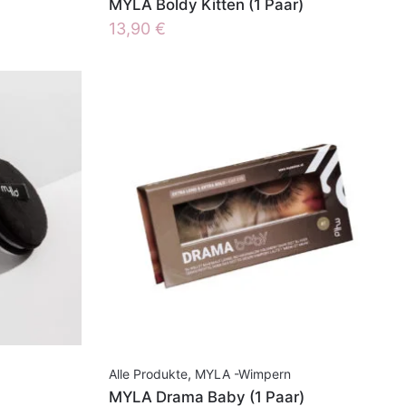
MYLA Boldy Kitten (1 Paar)
13,90
€
Alle Produkte
,
MYLA -Wimpern
MYLA Drama Baby (1 Paar)