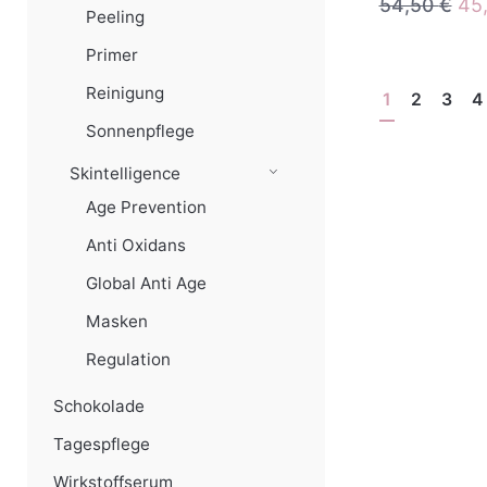
Urs
54,50
€
45
Peeling
Pre
Primer
war
54,
Reinigung
1
2
3
4
Sonnenpflege
Skintelligence
Age Prevention
Anti Oxidans
Global Anti Age
Masken
Regulation
Schokolade
Tagespflege
Wirkstoffserum