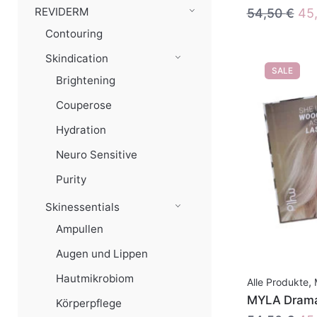
Urs
REVIDERM
54,50
€
45
Pre
Contouring
war
Skindication
54,
SALE
Brightening
Couperose
Hydration
Neuro Sensitive
Purity
Skinessentials
Ampullen
Augen und Lippen
Hautmikrobiom
Alle Produkte
,
MYLA Drama
Körperpflege