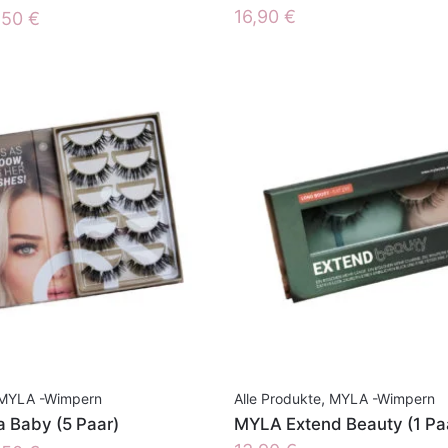
prünglicher
Aktueller
16,90
€
,50
€
is
Preis
:
ist:
50 €
45,50 €.
MYLA -Wimpern
Alle Produkte
,
MYLA -Wimpern
 Baby (5 Paar)
MYLA Extend Beauty (1 Pa