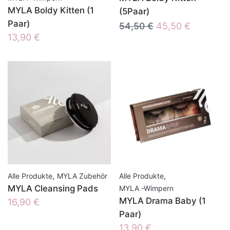
MYLA Boldy Kitten (1
(5Paar)
Paar)
Ursprünglicher
Aktueller
54,50
€
45,50
€
13,90
€
Preis
Preis
war:
ist:
54,50 €
45,50 €.
,
,
Alle Produkte
MYLA Zubehör
Alle Produkte
MYLA Cleansing Pads
MYLA -Wimpern
MYLA Drama Baby (1
16,90
€
Paar)
13,90
€