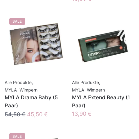
SALE
,
,
Alle Produkte
Alle Produkte
MYLA -Wimpern
MYLA -Wimpern
MYLA Drama Baby (5
MYLA Extend Beauty (1
Paar)
Paar)
Ursprünglicher
Aktueller
13,90
€
54,50
€
45,50
€
Preis
Preis
war:
ist:
SALE
54,50 €
45,50 €.