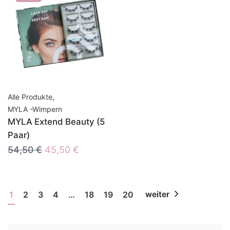
,
Alle Produkte
MYLA -Wimpern
MYLA Extend Beauty (5
Paar)
Ursprünglicher
Aktueller
54,50
€
45,50
€
Preis
Preis
war:
ist:
54,50 €
45,50 €.
1
2
3
4
…
18
19
20
weiter