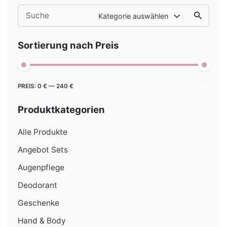
Search
Kategorie auswählen
for
Sortierung nach Preis
Min.
Max.
PREIS:
0 €
—
240 €
FILTER
Preis
Preis
Produktkategorien
Alle Produkte
Angebot Sets
Augenpflege
Deodorant
Geschenke
Hand & Body