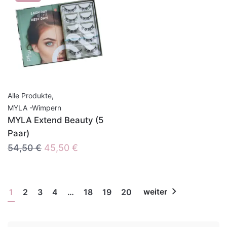
,
Alle Produkte
MYLA -Wimpern
MYLA Extend Beauty (5
Paar)
Ursprünglicher
Aktueller
54,50
€
45,50
€
Preis
Preis
war:
ist:
54,50 €
45,50 €.
1
2
3
4
…
18
19
20
weiter