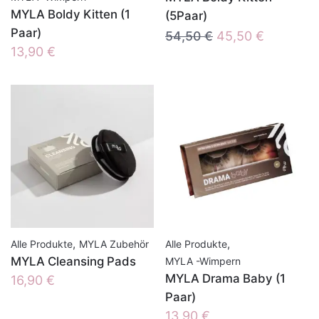
MYLA Boldy Kitten (1
(5Paar)
Paar)
Ursprünglicher
Aktueller
54,50
€
45,50
€
13,90
€
Preis
Preis
war:
ist:
54,50 €
45,50 €.
,
,
Alle Produkte
MYLA Zubehör
Alle Produkte
MYLA Cleansing Pads
MYLA -Wimpern
MYLA Drama Baby (1
16,90
€
Paar)
13,90
€