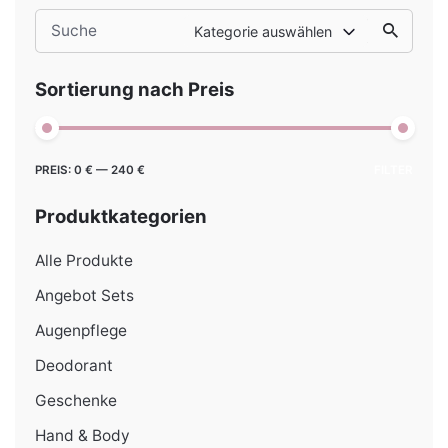
Search
Kategorie auswählen
for
Sortierung nach Preis
Min.
Max.
PREIS:
0 €
—
240 €
FILTER
Preis
Preis
Produktkategorien
Alle Produkte
Angebot Sets
Augenpflege
Deodorant
Geschenke
Hand & Body