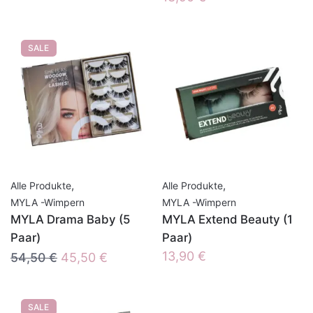
SALE
,
,
Alle Produkte
Alle Produkte
MYLA -Wimpern
MYLA -Wimpern
MYLA Drama Baby (5
MYLA Extend Beauty (1
Paar)
Paar)
Ursprünglicher
Aktueller
13,90
€
54,50
€
45,50
€
Preis
Preis
war:
ist:
SALE
54,50 €
45,50 €.