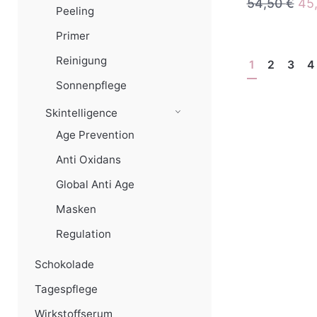
Urs
54,50
€
45
Peeling
Pre
Primer
war
54,
Reinigung
1
2
3
4
Sonnenpflege
Skintelligence
Age Prevention
Anti Oxidans
Global Anti Age
Masken
Regulation
Schokolade
Tagespflege
Wirkstoffserum