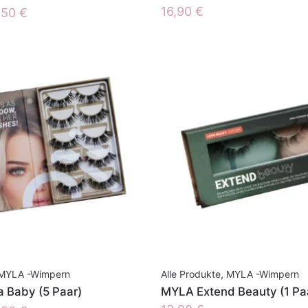
prünglicher
Aktueller
16,90
€
,50
€
is
Preis
:
ist:
50 €
45,50 €.
MYLA -Wimpern
Alle Produkte
,
MYLA -Wimpern
 Baby (5 Paar)
MYLA Extend Beauty (1 Pa