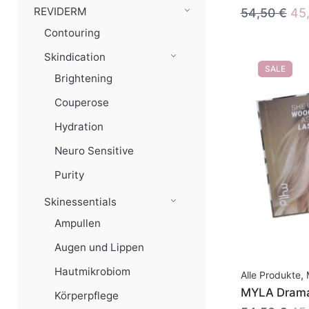
Urs
REVIDERM
54,50
€
45
Pre
Contouring
war
Skindication
54,
SALE
Brightening
Couperose
Hydration
Neuro Sensitive
Purity
Skinessentials
Ampullen
Augen und Lippen
Hautmikrobiom
Alle Produkte
,
MYLA Drama
Körperpflege