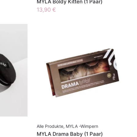
MYLA Boldy Kitten (1 Paar)
13,90
€
Alle Produkte
,
MYLA -Wimpern
MYLA Drama Baby (1 Paar)