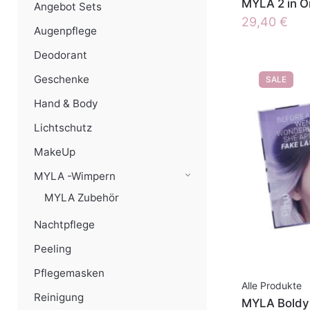
MYLA 2 in O
Angebot Sets
29,40
€
Augenpflege
Deodorant
Geschenke
SALE
Hand & Body
Lichtschutz
MakeUp
MYLA -Wimpern
MYLA Zubehör
Nachtpflege
Peeling
Pflegemasken
Alle Produkte
Reinigung
MYLA Boldy 