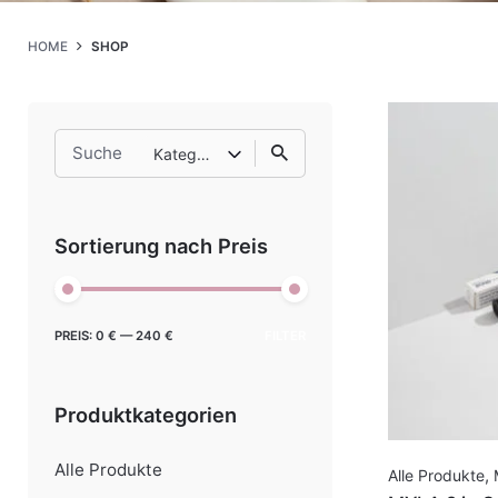
HOME
SHOP
Search
Kategorie auswählen
for
Sortierung nach Preis
Min.
Max.
PREIS:
0 €
—
240 €
FILTER
Preis
Preis
Produktkategorien
Alle Produkte
Alle Produkte
,