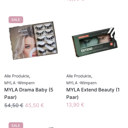
SALE
,
,
Alle Produkte
Alle Produkte
MYLA -Wimpern
MYLA -Wimpern
MYLA Drama Baby (5
MYLA Extend Beauty (1
Paar)
Paar)
Ursprünglicher
Aktueller
13,90
€
54,50
€
45,50
€
Preis
Preis
war:
ist:
SALE
54,50 €
45,50 €.