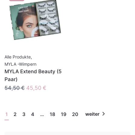
,
Alle Produkte
MYLA -Wimpern
MYLA Extend Beauty (5
Paar)
Ursprünglicher
Aktueller
54,50
€
45,50
€
Preis
Preis
war:
ist:
54,50 €
45,50 €.
1
2
3
4
…
18
19
20
weiter