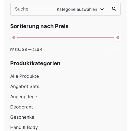
Search
Kategorie auswählen
for
Sortierung nach Preis
Min.
Max.
PREIS:
0 €
—
240 €
FILTER
Preis
Preis
Produktkategorien
Alle Produkte
Angebot Sets
Augenpflege
Deodorant
Geschenke
Hand & Body