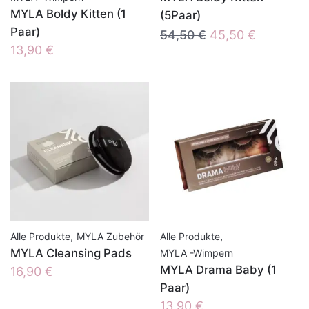
MYLA Boldy Kitten (1
(5Paar)
Paar)
Ursprünglicher
Aktueller
54,50
€
45,50
€
13,90
€
Preis
Preis
war:
ist:
54,50 €
45,50 €.
,
,
Alle Produkte
MYLA Zubehör
Alle Produkte
MYLA Cleansing Pads
MYLA -Wimpern
MYLA Drama Baby (1
16,90
€
Paar)
13,90
€