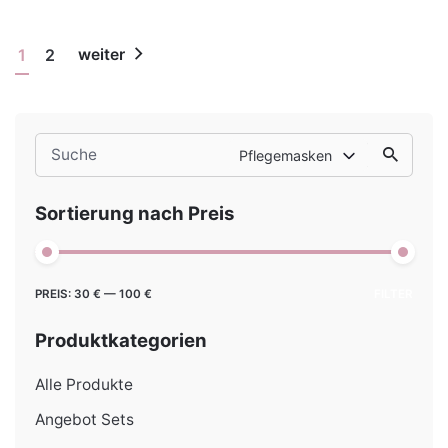
1
2
weiter
Search
Pflegemasken
for
Sortierung nach Preis
Min.
Max.
PREIS:
30 €
—
100 €
FILTER
Preis
Preis
Produktkategorien
Alle Produkte
Angebot Sets