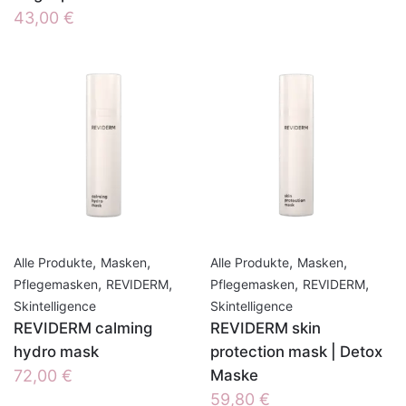
43,00
€
,
,
,
,
Alle Produkte
Masken
Alle Produkte
Masken
,
,
,
,
Pflegemasken
REVIDERM
Pflegemasken
REVIDERM
Skintelligence
Skintelligence
REVIDERM calming
REVIDERM skin
hydro mask
protection mask | Detox
72,00
€
Maske
59,80
€