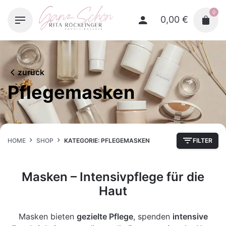
Skip
0
to
0,00
€
content
zurück
Pflegemasken
HOME
SHOP
KATEGORIE: PFLEGEMASKEN
FILTER
Masken – Intensivpflege für die
Haut
Masken bieten
gezielte Pflege
, spenden
intensive