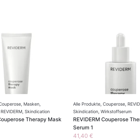
Couperose
,
Masken
,
Alle Produkte
,
Couperose
,
REVI
REVIDERM
,
Skindication
Skindication
,
Wirkstoffserum
ouperose Therapy Mask
REVIDERM Couperose The
Serum 1
41,40
€