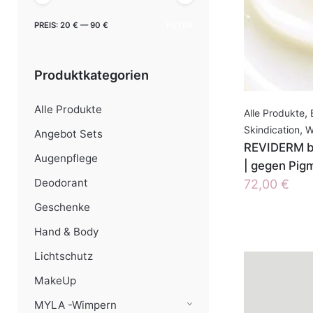
Min.
Max.
PREIS:
20 €
—
90 €
FILTER
Preis
Preis
Produktkategorien
Alle Produkte
Alle Produkte
,
Skindication
,
W
Angebot Sets
REVIDERM br
Augenpflege
| gegen Pig
Deodorant
72,00
€
Geschenke
Hand & Body
Lichtschutz
MakeUp
MYLA -Wimpern