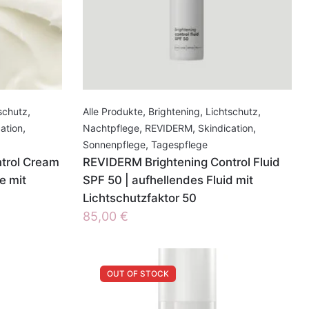
schutz
,
Alle Produkte
,
Brightening
,
Lichtschutz
,
ation
,
Nachtpflege
,
REVIDERM
,
Skindication
,
Sonnenpflege
,
Tagespflege
trol Cream
REVIDERM Brightening Control Fluid
e mit
SPF 50 | aufhellendes Fluid mit
Lichtschutzfaktor 50
85,00
€
OUT OF STOCK