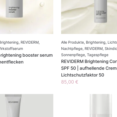
Brightening
,
REVIDERM
,
Alle Produkte
,
Brightening
,
Licht
irkstoffserum
Nachtpflege
,
REVIDERM
,
Skindic
ightening booster serum
Sonnenpflege
,
Tagespflege
REVIDERM Brightening Con
mentflecken
SPF 50 | aufhellende Crem
Lichtschutzfaktor 50
85,00
€