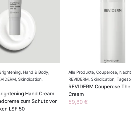
Brightening
,
Hand & Body
,
Alle Produkte
,
Couperose
,
Nacht
EVIDERM
,
Skindication
,
REVIDERM
,
Skindication
,
Tagesp
REVIDERM Couperose The
rightening Hand Cream
Cream
ndcreme zum Schutz vor
59,80
€
ken LSF 50