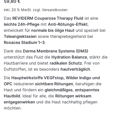
59,80
€
inkl. 20 % MwSt.
zzgl.
Versandkosten
Das
REVIDERM Couperose Therapy Fluid
ist eine
leichte 24h-Pflege
mit
Anti-Rötungs-Effekt
,
entwickelt für
normale bis ölige Haut
und speziell bei
Teleangiektasien
sowie therapiebegleitend bei
Rosacea Stadium 1–3
.
Dank des
Derma Membrane Systems (DMS)
unterstützt das Fluid die
Hydration Balance
, stärkt die
Hautbarriere und bietet
radikalen Schutz
. Frei von
Duftstoffen, ist es besonders
hautverträglich
.
Die
Hauptwirkstoffe VEGFstop, Wilder Indigo und
OPC
reduzieren
sichtbare Rötungen
, beruhigen die
Haut und fördern ein
gleichmäßiges, entspanntes
Hautbild
. Ideal für alle, die
Rötungen wirksam
entgegenwirken
und die Haut nachhaltig pflegen
möchten.