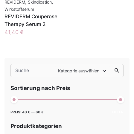
,
,
REVIDERM
Skindication
Wirkstoffserum
REVIDERM Couperose
Therapy Serum 2
41,40
€
Search
Kategorie auswählen
for
Sortierung nach Preis
Min.
Max.
PREIS:
40 €
—
60 €
FILTER
Preis
Preis
Produktkategorien