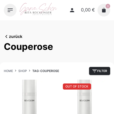
Skip
0
to
0,00
€
content
zurück
Couperose
HOME
SHOP
TAG: COUPEROSE
FILTER
OUT OF STOCK