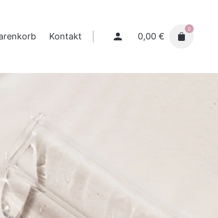
0
0,00
€
arenkorb
Kontakt