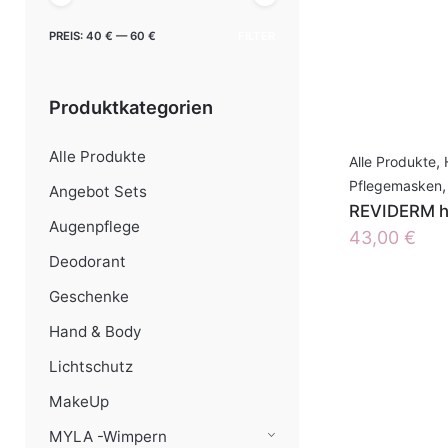
Min.
Max.
PREIS:
40 €
—
60 €
FILTER
Preis
Preis
Produktkategorien
Alle Produkte
Alle Produkte
,
Pflegemasken
,
Angebot Sets
REVIDERM hy
Augenpflege
43,00
€
Deodorant
Geschenke
Hand & Body
Lichtschutz
MakeUp
MYLA -Wimpern