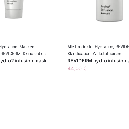
Hydration
,
Masken
,
Alle Produkte
,
Hydration
,
REVID
REVIDERM
,
Skindication
Skindication
,
Wirkstoffserum
dro2 infusion mask
REVIDERM hydro infusion 
44,00
€