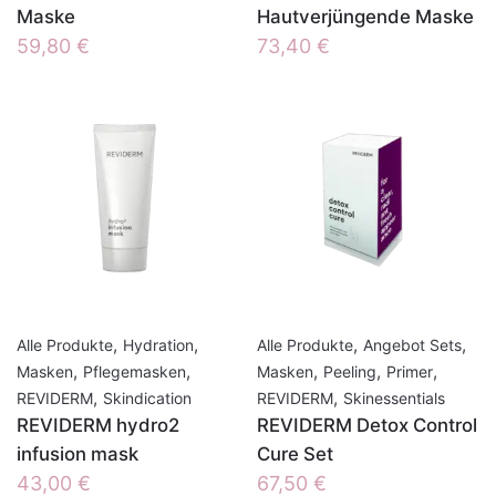
Maske
Hautverjüngende Maske
59,80
€
73,40
€
,
,
,
,
Alle Produkte
Hydration
Alle Produkte
Angebot Sets
,
,
,
,
,
Masken
Pflegemasken
Masken
Peeling
Primer
,
,
REVIDERM
Skindication
REVIDERM
Skinessentials
REVIDERM hydro2
REVIDERM Detox Control
infusion mask
Cure Set
43,00
€
67,50
€