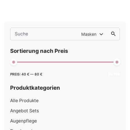
Search
Masken
for
Sortierung nach Preis
Min.
Max.
PREIS:
40 €
—
80 €
FILTER
Preis
Preis
Produktkategorien
Alle Produkte
Angebot Sets
Augenpflege