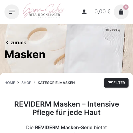
Skip
0
to
0,00
€
content
zurück
Masken
HOME
SHOP
KATEGORIE: MASKEN
FILTER
REVIDERM Masken – Intensive
Pflege für jede Haut
Die
REVIDERM Masken-Serie
bietet