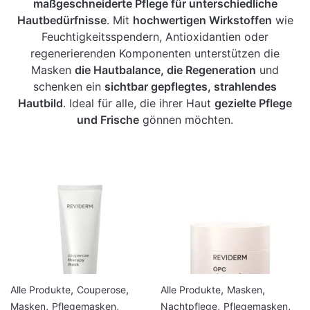
maßgeschneiderte Pflege für unterschiedliche
Hautbedürfnisse
. Mit
hochwertigen Wirkstoffen
wie
Feuchtigkeitsspendern, Antioxidantien oder
regenerierenden Komponenten unterstützen die
Masken
die Hautbalance, die Regeneration
und
schenken ein
sichtbar gepflegtes, strahlendes
Hautbild
. Ideal für alle, die ihrer Haut
gezielte Pflege
und Frische
gönnen möchten.
,
,
,
,
Alle Produkte
Couperose
Alle Produkte
Masken
,
,
,
,
Masken
Pflegemasken
Nachtpflege
Pflegemasken