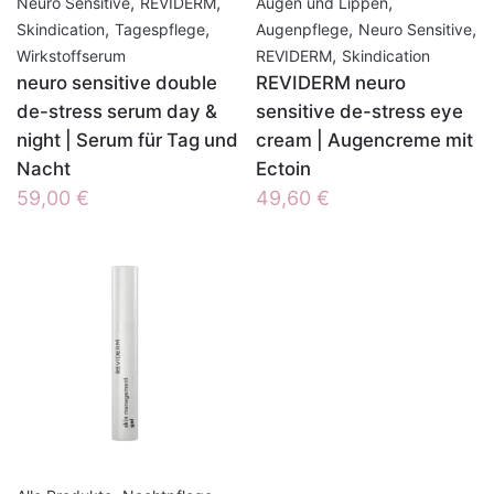
,
,
,
Neuro Sensitive
REVIDERM
Augen und Lippen
,
,
,
,
Skindication
Tagespflege
Augenpflege
Neuro Sensitive
,
Wirkstoffserum
REVIDERM
Skindication
neuro sensitive double
REVIDERM neuro
de-stress serum day &
sensitive de-stress eye
night | Serum für Tag und
cream | Augencreme mit
Nacht
Ectoin
59,00
€
49,60
€