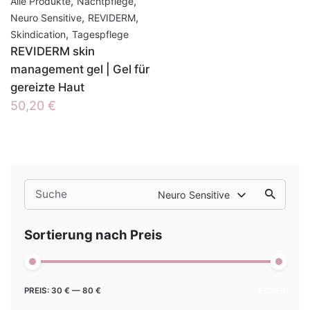
,
,
Alle Produkte
Nachtpflege
,
,
Neuro Sensitive
REVIDERM
,
Skindication
Tagespflege
REVIDERM skin
management gel | Gel für
gereizte Haut
50,20
€
Search
Neuro Sensitive
for
Sortierung nach Preis
Min.
Max.
PREIS:
30 €
—
80 €
FILTER