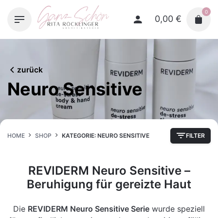
Skip
0
to
0,00
€
content
zurück
Neuro Sensitive
HOME
SHOP
KATEGORIE: NEURO SENSITIVE
FILTER
REVIDERM Neuro Sensitive –
Beruhigung für gereizte Haut
Die
REVIDERM Neuro Sensitive Serie
wurde speziell