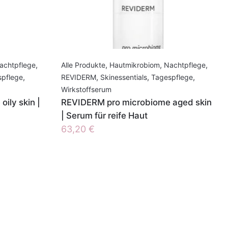
achtpflege
,
Alle Produkte
,
Hautmikrobiom
,
Nachtpflege
,
spflege
,
REVIDERM
,
Skinessentials
,
Tagespflege
,
Wirkstoffserum
ily skin |
REVIDERM pro microbiome aged skin
| Serum für reife Haut
63,20
€