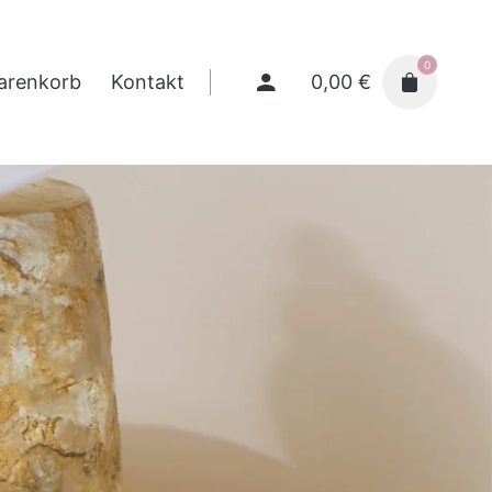
0
0,00
€
arenkorb
Kontakt