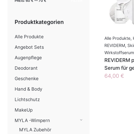
Min.
Max.
PREIS:
60 €
—
70 €
FILTER
Preis
Preis
Produktkategorien
Alle Produkte
Alle Produkte
,
REVIDERM
,
Ski
Angebot Sets
Wirkstoffserum
Augenpflege
REVIDERM pr
Serum für g
Deodorant
64,00
€
Geschenke
Hand & Body
Lichtschutz
MakeUp
MYLA -Wimpern
MYLA Zubehör