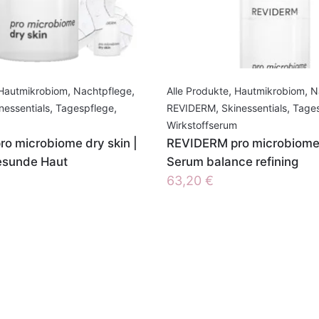
Hautmikrobiom
,
Nachtpflege
,
Alle Produkte
,
Hautmikrobiom
,
N
nessentials
,
Tagespflege
,
REVIDERM
,
Skinessentials
,
Tage
Wirkstoffserum
o microbiome dry skin |
REVIDERM pro microbiome o
esunde Haut
Serum balance refining
63,20
€