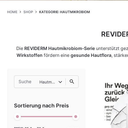
HOME
SHOP
KATEGORIE: HAUTMIKROBIOM
REVIDER
Die
REVIDERM Hautmikrobiom-Serie
unterstützt gez
Wirkstoffen
fördern eine
gesunde Hautflora
, stärk
Search
Hautmikrobiom
for
Sortierung nach Preis