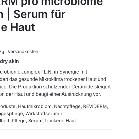
RM pro microbiome
n | Serum für
e Haut
zgl.
Versandkosten
dry skin
crobionic complex I.L.N. in Synergie mit
rdert das gesunde Mikroklima trockener Haut und
ance. Die Produktion schützender Ceramide steigert
ion der Haut und beugt einer Austrocknung vor.
rodukte
,
Hautmikrobiom
,
Nachtpflege
,
REVIDERM
,
agespflege
,
Wirkstoffserum
heit
,
Pflege
,
Serum
,
trockene Haut