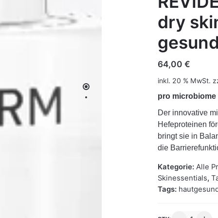
REVIDE
dry ski
gesund
64,00
€
inkl. 20 % MwSt.
z
pro microbiome 
Der innovative mi
Hefeproteinen fö
bringt sie in Bal
die Barrierefunkt
Kategorie:
Alle P
Skinessentials
,
T
Tags:
hautgesund
REVIDERM