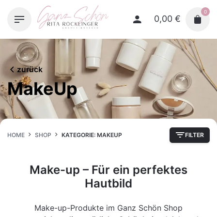
Skip
0
to
0,00
€
content
zurück
MakeUp
HOME
SHOP
KATEGORIE: MAKEUP
FILTER
Make-up – Für ein perfektes
Hautbild
Make-up-Produkte im Ganz Schön Shop