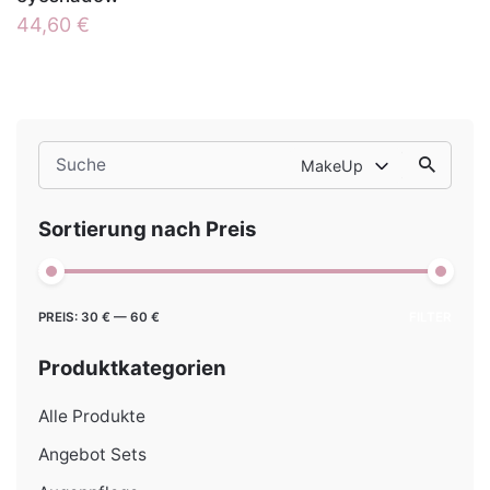
44,60
€
Search
MakeUp
for
Sortierung nach Preis
Min.
Max.
PREIS:
30 €
—
60 €
FILTER
Preis
Preis
Produktkategorien
Alle Produkte
Angebot Sets