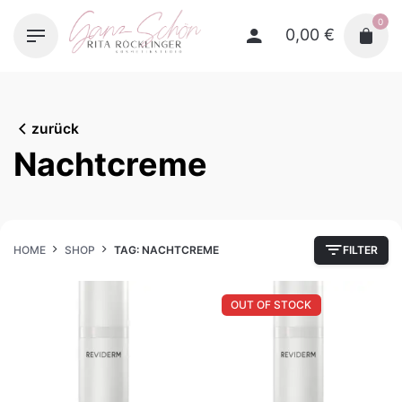
Skip
0
to
0,00
€
content
zurück
Nachtcreme
HOME
SHOP
TAG: NACHTCREME
FILTER
OUT OF STOCK