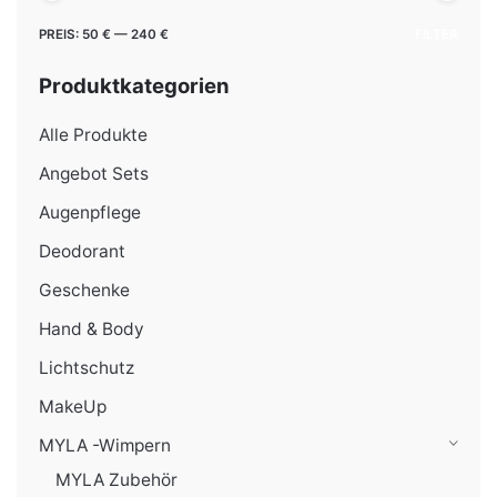
Min.
Max.
PREIS:
50 €
—
240 €
FILTER
Preis
Preis
Produktkategorien
Alle Produkte
Angebot Sets
Augenpflege
Deodorant
Geschenke
Hand & Body
Lichtschutz
MakeUp
MYLA -Wimpern
MYLA Zubehör