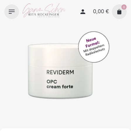
Skip
0
to
0,00
€
content