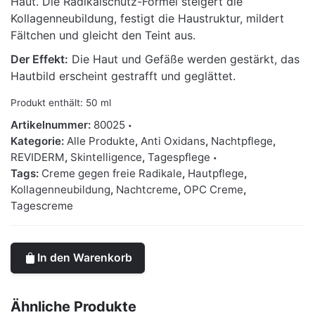
Haut. Die Radikalschutz-Formel steigert die
Kollagenneubildung, festigt die Haustruktur, mildert
Fältchen und gleicht den Teint aus.
Der Effekt:
Die Haut und Gefäße werden gestärkt, das
Hautbild erscheint gestrafft und geglättet.
Produkt enthält: 50
ml
Artikelnummer:
80025
Kategorie:
Alle Produkte
,
Anti Oxidans
,
Nachtpflege
,
REVIDERM
,
Skintelligence
,
Tagespflege
Tags:
Creme gegen freie Radikale
,
Hautpflege
,
Kollagenneubildung
,
Nachtcreme
,
OPC Creme
,
Tagescreme
In den Warenkorb
Ähnliche Produkte