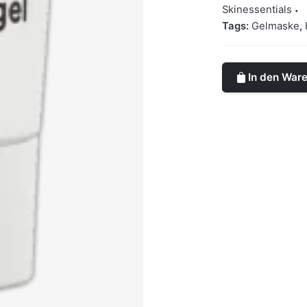
Skinessentials
Tags:
Gelmaske
,
In den War