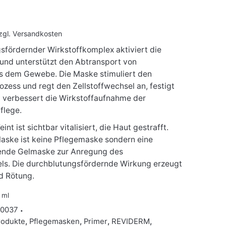
zgl.
Versandkosten
sfördernder Wirkstoffkomplex aktiviert die
 und unterstützt den Abtransport von
s dem Gewebe. Die Maske stimuliert den
zess und regt den Zellstoffwechsel an, festigt
verbessert die Wirkstoffaufnahme der
flege.
int ist sichtbar vitalisiert, die Haut gestrafft.
Maske ist keine Pflegemaske sondern eine
erende Gelmaske zur Anregung des
ls. Die durchblutungsfördernde Wirkung erzeugt
d Rötung.
0
ml
50037
rodukte
,
Pflegemasken
,
Primer
,
REVIDERM
,