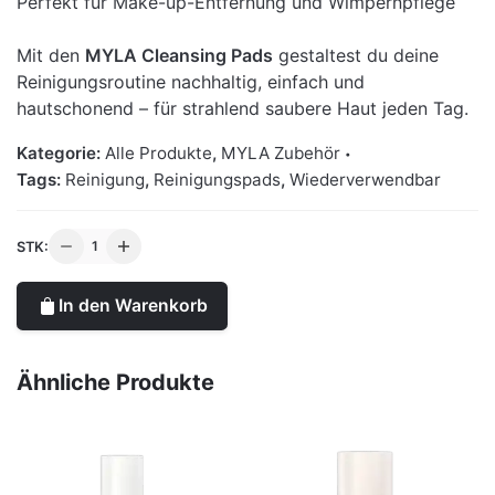
Perfekt für Make-up-Entfernung und Wimpernpflege
Mit den
MYLA Cleansing Pads
gestaltest du deine
Reinigungsroutine nachhaltig, einfach und
hautschonend – für strahlend saubere Haut jeden Tag.
Kategorie:
Alle Produkte
,
MYLA Zubehör
Tags:
Reinigung
,
Reinigungspads
,
Wiederverwendbar
MYLA
STK:
Cleansing
Pads
In den Warenkorb
Menge
Ähnliche Produkte