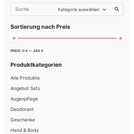
Search
Kategorie auswählen
for
Sortierung nach Preis
Min.
Max.
PREIS:
0 €
—
240 €
FILTER
Preis
Preis
Produktkategorien
Alle Produkte
Angebot Sets
Augenpflege
Deodorant
Geschenke
Hand & Body