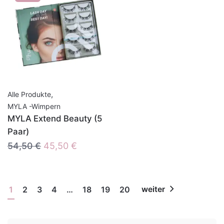
,
Alle Produkte
MYLA -Wimpern
MYLA Extend Beauty (5
Paar)
Ursprünglicher
Aktueller
54,50
€
45,50
€
Preis
Preis
war:
ist:
54,50 €
45,50 €.
1
2
3
4
…
18
19
20
weiter