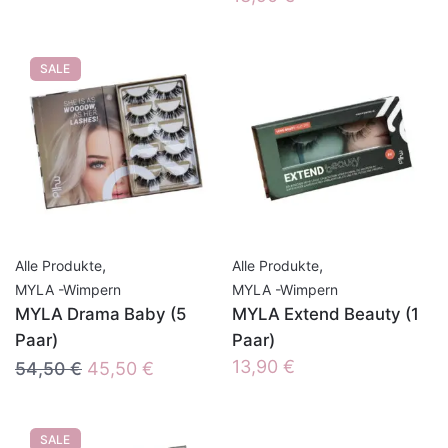
SALE
,
,
Alle Produkte
Alle Produkte
MYLA -Wimpern
MYLA -Wimpern
MYLA Drama Baby (5
MYLA Extend Beauty (1
Paar)
Paar)
Ursprünglicher
Aktueller
13,90
€
54,50
€
45,50
€
Preis
Preis
war:
ist:
SALE
54,50 €
45,50 €.