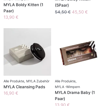
MYLA Boldy Kitten (1
(5Paar)
Paar)
Ursprünglicher
Aktueller
54,50
€
45,50
€
13,90
€
Preis
Preis
war:
ist:
54,50 €
45,50 €.
,
,
Alle Produkte
MYLA Zubehör
Alle Produkte
MYLA Cleansing Pads
MYLA -Wimpern
MYLA Drama Baby (1
16,90
€
Paar)
13,90
€