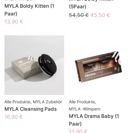
MYLA Boldy Kitten (1
(5Paar)
Paar)
Ursprünglicher
Aktueller
54,50
€
45,50
€
13,90
€
Preis
Preis
war:
ist:
54,50 €
45,50 €.
,
,
Alle Produkte
MYLA Zubehör
Alle Produkte
MYLA Cleansing Pads
MYLA -Wimpern
MYLA Drama Baby (1
16,90
€
Paar)
13,90
€