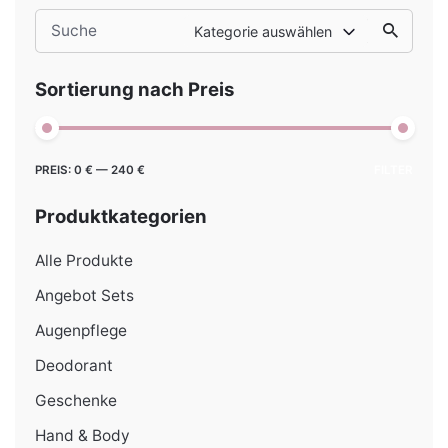
Search
Kategorie auswählen
for
Sortierung nach Preis
Min.
Max.
PREIS:
0 €
—
240 €
FILTER
Preis
Preis
Produktkategorien
Alle Produkte
Angebot Sets
Augenpflege
Deodorant
Geschenke
Hand & Body