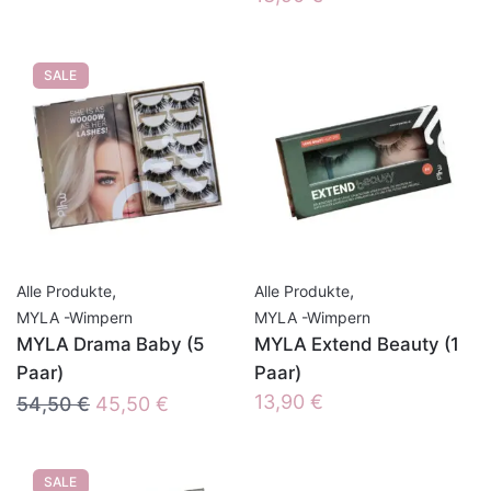
SALE
,
,
Alle Produkte
Alle Produkte
MYLA -Wimpern
MYLA -Wimpern
MYLA Drama Baby (5
MYLA Extend Beauty (1
Paar)
Paar)
Ursprünglicher
Aktueller
13,90
€
54,50
€
45,50
€
Preis
Preis
war:
ist:
SALE
54,50 €
45,50 €.