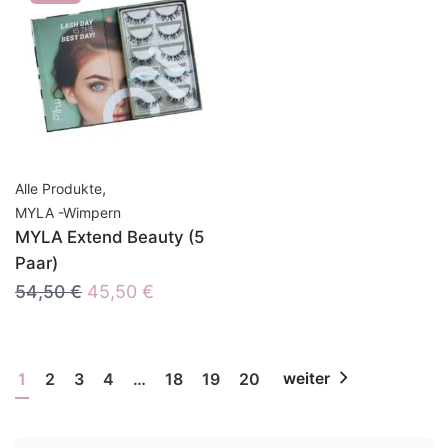
,
Alle Produkte
MYLA -Wimpern
MYLA Extend Beauty (5
Paar)
Ursprünglicher
Aktueller
54,50
€
45,50
€
Preis
Preis
war:
ist:
54,50 €
45,50 €.
1
2
3
4
…
18
19
20
weiter