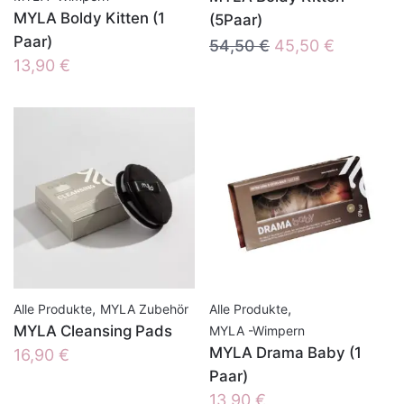
MYLA Boldy Kitten (1
(5Paar)
Paar)
Ursprünglicher
Aktueller
54,50
€
45,50
€
13,90
€
Preis
Preis
war:
ist:
54,50 €
45,50 €.
,
,
Alle Produkte
MYLA Zubehör
Alle Produkte
MYLA Cleansing Pads
MYLA -Wimpern
MYLA Drama Baby (1
16,90
€
Paar)
13,90
€