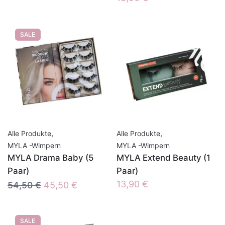
SALE
,
,
Alle Produkte
Alle Produkte
MYLA -Wimpern
MYLA -Wimpern
MYLA Drama Baby (5
MYLA Extend Beauty (1
Paar)
Paar)
Ursprünglicher
Aktueller
13,90
€
54,50
€
45,50
€
Preis
Preis
war:
ist:
SALE
54,50 €
45,50 €.