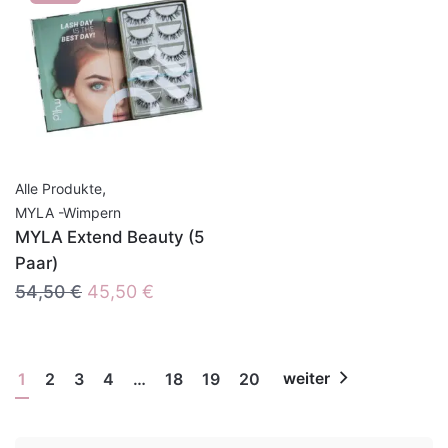
,
Alle Produkte
MYLA -Wimpern
MYLA Extend Beauty (5
Paar)
Ursprünglicher
Aktueller
54,50
€
45,50
€
Preis
Preis
war:
ist:
54,50 €
45,50 €.
1
2
3
4
…
18
19
20
weiter