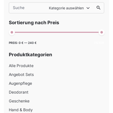
Search
Kategorie auswählen
for
Sortierung nach Preis
Min.
Max.
PREIS:
0 €
—
240 €
FILTER
Preis
Preis
Produktkategorien
Alle Produkte
Angebot Sets
Augenpflege
Deodorant
Geschenke
Hand & Body