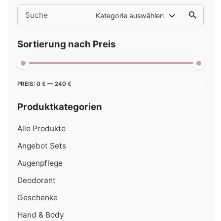
Search
Kategorie auswählen
for
Sortierung nach Preis
Min.
Max.
PREIS:
0 €
—
240 €
FILTER
Preis
Preis
Produktkategorien
Alle Produkte
Angebot Sets
Augenpflege
Deodorant
Geschenke
Hand & Body