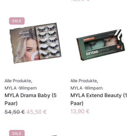
SALE
,
,
Alle Produkte
Alle Produkte
MYLA -Wimpern
MYLA -Wimpern
MYLA Drama Baby (5
MYLA Extend Beauty (1
Paar)
Paar)
Ursprünglicher
Aktueller
13,90
€
54,50
€
45,50
€
Preis
Preis
war:
ist:
SALE
54,50 €
45,50 €.