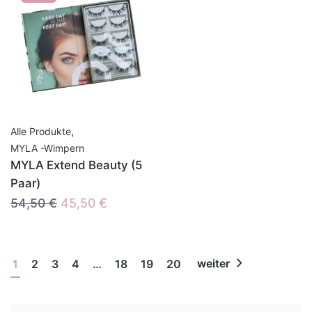
,
Alle Produkte
MYLA -Wimpern
MYLA Extend Beauty (5
Paar)
Ursprünglicher
Aktueller
54,50
€
45,50
€
Preis
Preis
war:
ist:
54,50 €
45,50 €.
1
2
3
4
…
18
19
20
weiter