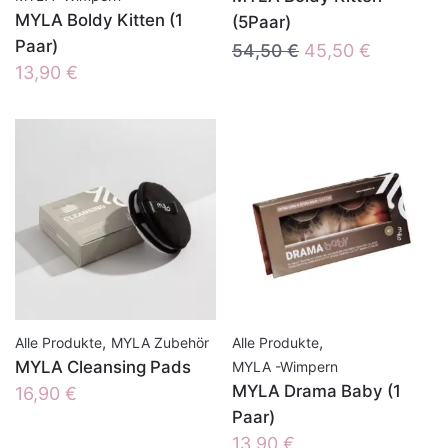
MYLA Boldy Kitten (1
(5Paar)
Paar)
Ursprünglicher
Aktueller
54,50
€
45,50
€
13,90
€
Preis
Preis
war:
ist:
54,50 €
45,50 €.
,
,
Alle Produkte
MYLA Zubehör
Alle Produkte
MYLA Cleansing Pads
MYLA -Wimpern
MYLA Drama Baby (1
16,90
€
Paar)
13,90
€