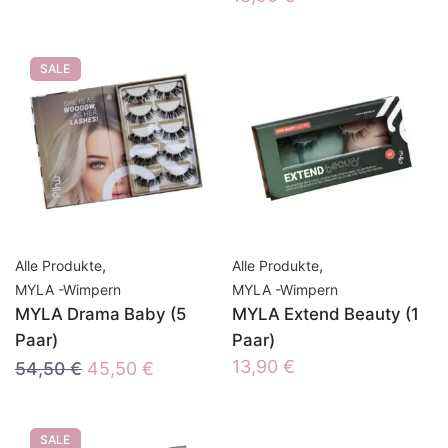
SALE
,
,
Alle Produkte
Alle Produkte
MYLA -Wimpern
MYLA -Wimpern
MYLA Drama Baby (5
MYLA Extend Beauty (1
Paar)
Paar)
Ursprünglicher
Aktueller
13,90
€
54,50
€
45,50
€
Preis
Preis
war:
ist:
SALE
54,50 €
45,50 €.