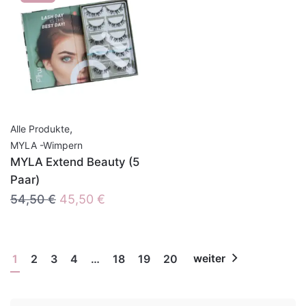
,
Alle Produkte
MYLA -Wimpern
MYLA Extend Beauty (5
Paar)
Ursprünglicher
Aktueller
54,50
€
45,50
€
Preis
Preis
war:
ist:
54,50 €
45,50 €.
1
2
3
4
…
18
19
20
weiter