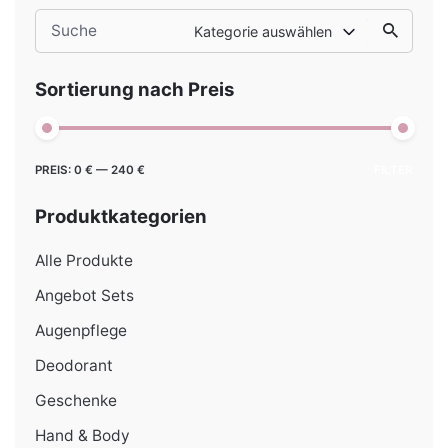
Search
Kategorie auswählen
for
Sortierung nach Preis
Min.
Max.
PREIS:
0 €
—
240 €
FILTER
Preis
Preis
Produktkategorien
Alle Produkte
Angebot Sets
Augenpflege
Deodorant
Geschenke
Hand & Body