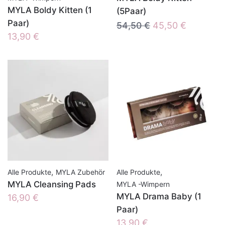
MYLA Boldy Kitten (1
(5Paar)
Paar)
Ursprünglicher
Aktueller
54,50
€
45,50
€
13,90
€
Preis
Preis
war:
ist:
54,50 €
45,50 €.
,
,
Alle Produkte
MYLA Zubehör
Alle Produkte
MYLA Cleansing Pads
MYLA -Wimpern
MYLA Drama Baby (1
16,90
€
Paar)
13,90
€