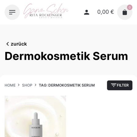
Skip
0
to
0,00
€
content
zurück
Dermokosmetik Serum
HOME
SHOP
TAG: DERMOKOSMETIK SERUM
FILTER