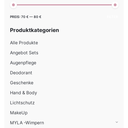
Min.
Max.
PREIS:
70 €
—
80 €
FILTER
Preis
Preis
Produktkategorien
Alle Produkte
Angebot Sets
Augenpflege
Deodorant
Geschenke
Hand & Body
Lichtschutz
MakeUp
MYLA -Wimpern