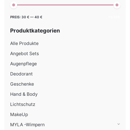
Min.
Max.
PREIS:
30 €
—
40 €
FILTER
Preis
Preis
Produktkategorien
Alle Produkte
Angebot Sets
Augenpflege
Deodorant
Geschenke
Hand & Body
Lichtschutz
MakeUp
MYLA -Wimpern