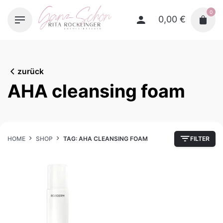
Skip
0
to
0,00
€
content
zurück
AHA cleansing foam
HOME
SHOP
TAG: AHA CLEANSING FOAM
FILTER