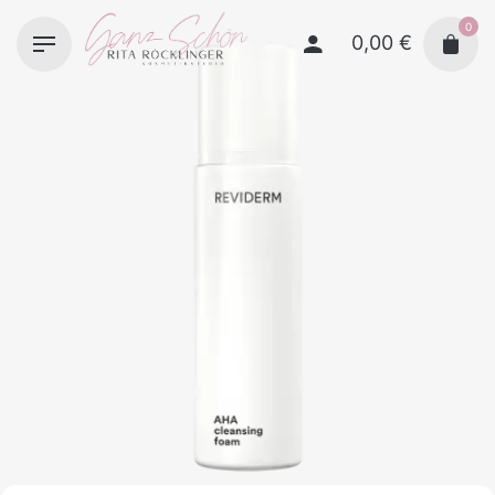
Skip
0
to
0,00
€
content