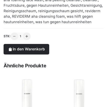
Fruchtsäure
,
gegen Hautunreinheiten
,
Gesichtsreinigung
,
Reinigungsschaum
,
reinigungsschaum gesicht
,
reviderm
aha
,
REVIDERM aha cleansing foam
,
was hilft gegen
hautunreinheiten
,
was tun gegen hautunreinheiten
REVIDERM
STK:
aha
cleansing
In den Warenkorb
foam
|
gegen
Ähnliche Produkte
Hautunreinheiten
Menge