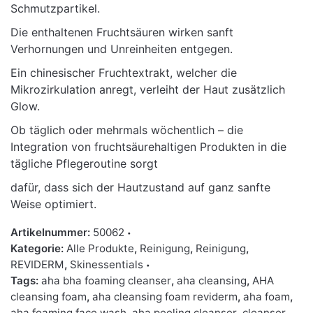
Schmutzpartikel.
Die enthaltenen Fruchtsäuren wirken sanft
Verhornungen und Unreinheiten entgegen.
Ein chinesischer Fruchtextrakt, welcher die
Mikrozirkulation anregt, verleiht der Haut zusätzlich
Glow.
Ob täglich oder mehrmals wöchentlich – die
Integration von fruchtsäurehaltigen Produkten in die
tägliche Pflegeroutine sorgt
dafür, dass sich der Hautzustand auf ganz sanfte
Weise optimiert.
Artikelnummer:
50062
Kategorie:
Alle Produkte
,
Reinigung
,
Reinigung
,
REVIDERM
,
Skinessentials
Tags:
aha bha foaming cleanser
,
aha cleansing
,
AHA
cleansing foam
,
aha cleansing foam reviderm
,
aha foam
,
aha foaming face wash
,
aha peeling cleanser
,
cleanser
,