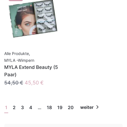
,
Alle Produkte
MYLA -Wimpern
MYLA Extend Beauty (5
Paar)
Ursprünglicher
Aktueller
54,50
€
45,50
€
Preis
Preis
war:
ist:
54,50 €
45,50 €.
1
2
3
4
…
18
19
20
weiter