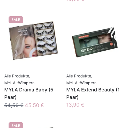
SALE
,
,
Alle Produkte
Alle Produkte
MYLA -Wimpern
MYLA -Wimpern
MYLA Drama Baby (5
MYLA Extend Beauty (1
Paar)
Paar)
Ursprünglicher
Aktueller
13,90
€
54,50
€
45,50
€
Preis
Preis
war:
ist:
SALE
54,50 €
45,50 €.