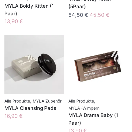
MYLA Boldy Kitten (1
(5Paar)
Paar)
Ursprünglicher
Aktueller
54,50
€
45,50
€
13,90
€
Preis
Preis
war:
ist:
54,50 €
45,50 €.
,
,
Alle Produkte
MYLA Zubehör
Alle Produkte
MYLA Cleansing Pads
MYLA -Wimpern
MYLA Drama Baby (1
16,90
€
Paar)
13,90
€