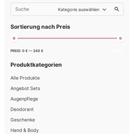
Search
Kategorie auswählen
for
Sortierung nach Preis
Min.
Max.
PREIS:
0 €
—
240 €
FILTER
Preis
Preis
Produktkategorien
Alle Produkte
Angebot Sets
Augenpflege
Deodorant
Geschenke
Hand & Body