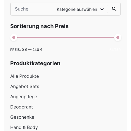
Search
Kategorie auswählen
for
Sortierung nach Preis
Min.
Max.
PREIS:
0 €
—
240 €
FILTER
Preis
Preis
Produktkategorien
Alle Produkte
Angebot Sets
Augenpflege
Deodorant
Geschenke
Hand & Body