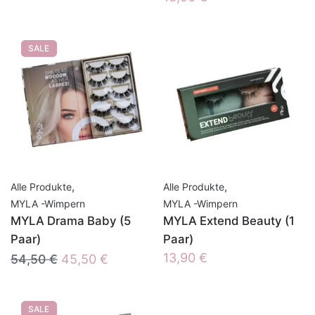
SALE
,
,
Alle Produkte
Alle Produkte
MYLA -Wimpern
MYLA -Wimpern
MYLA Drama Baby (5
MYLA Extend Beauty (1
Paar)
Paar)
Ursprünglicher
Aktueller
13,90
€
54,50
€
45,50
€
Preis
Preis
war:
ist:
SALE
54,50 €
45,50 €.