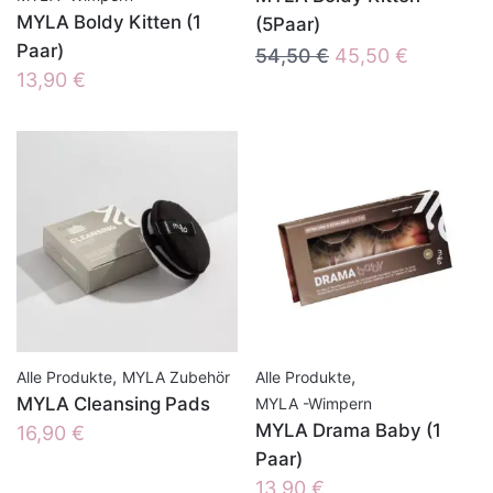
MYLA Boldy Kitten (1
(5Paar)
Paar)
Ursprünglicher
Aktueller
54,50
€
45,50
€
13,90
€
Preis
Preis
war:
ist:
54,50 €
45,50 €.
,
,
Alle Produkte
MYLA Zubehör
Alle Produkte
MYLA Cleansing Pads
MYLA -Wimpern
MYLA Drama Baby (1
16,90
€
Paar)
13,90
€