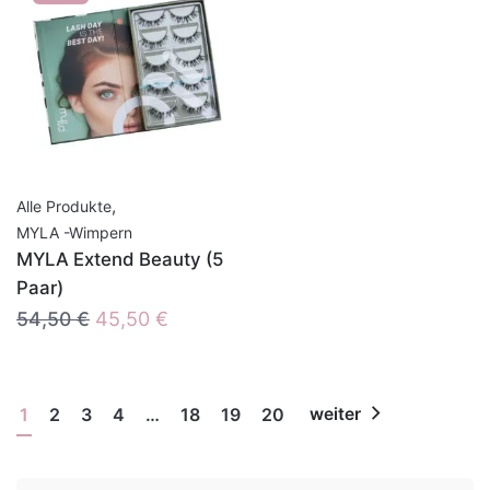
,
Alle Produkte
MYLA -Wimpern
MYLA Extend Beauty (5
Paar)
Ursprünglicher
Aktueller
54,50
€
45,50
€
Preis
Preis
war:
ist:
54,50 €
45,50 €.
1
2
3
4
…
18
19
20
weiter