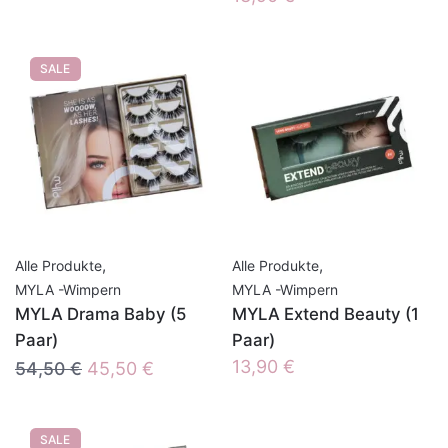
SALE
,
,
Alle Produkte
Alle Produkte
MYLA -Wimpern
MYLA -Wimpern
MYLA Drama Baby (5
MYLA Extend Beauty (1
Paar)
Paar)
Ursprünglicher
Aktueller
13,90
€
54,50
€
45,50
€
Preis
Preis
war:
ist:
SALE
54,50 €
45,50 €.