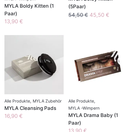
MYLA Boldy Kitten (1
(5Paar)
Paar)
Ursprünglicher
Aktueller
54,50
€
45,50
€
13,90
€
Preis
Preis
war:
ist:
54,50 €
45,50 €.
,
,
Alle Produkte
MYLA Zubehör
Alle Produkte
MYLA Cleansing Pads
MYLA -Wimpern
MYLA Drama Baby (1
16,90
€
Paar)
13,90
€