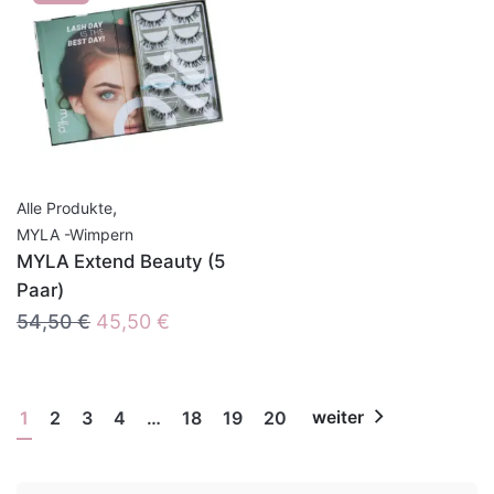
,
Alle Produkte
MYLA -Wimpern
MYLA Extend Beauty (5
Paar)
Ursprünglicher
Aktueller
54,50
€
45,50
€
Preis
Preis
war:
ist:
54,50 €
45,50 €.
1
2
3
4
…
18
19
20
weiter