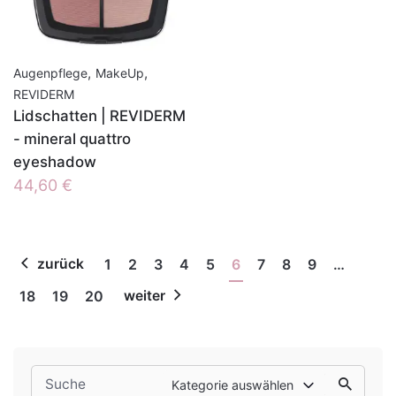
,
,
Augenpflege
MakeUp
REVIDERM
Lidschatten | REVIDERM
- mineral quattro
eyeshadow
44,60
€
zurück
1
2
3
4
5
6
7
8
9
…
18
19
20
weiter
Search
Kategorie auswählen