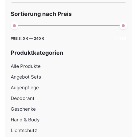
for
Sortierung nach Preis
Min.
Max.
PREIS:
0 €
—
240 €
FILTER
Preis
Preis
Produktkategorien
Alle Produkte
Angebot Sets
Augenpflege
Deodorant
Geschenke
Hand & Body
Lichtschutz