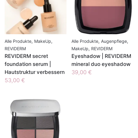
,
,
,
,
Alle Produkte
MakeUp
Alle Produkte
Augenpflege
,
REVIDERM
MakeUp
REVIDERM
REVIDERM secret
Eyeshadow | REVIDERM
foundation serum |
mineral duo eyeshadow
Hautstruktur verbessern
39,00
€
53,00
€