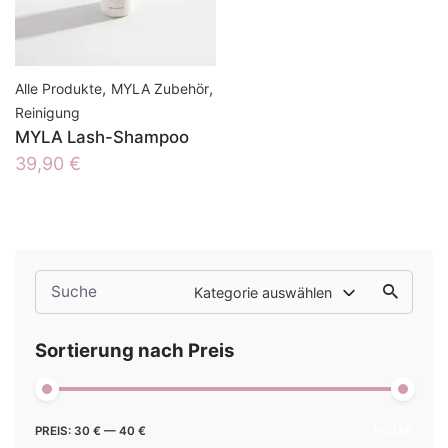
,
,
Alle Produkte
MYLA Zubehör
Reinigung
MYLA Lash-Shampoo
39,90
€
Search
Kategorie auswählen
for
Sortierung nach Preis
Min.
Max.
PREIS:
30 €
—
40 €
FILTER