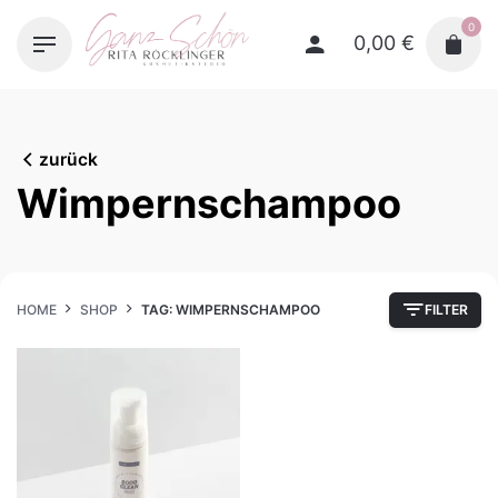
Skip
0
to
0,00
€
content
zurück
Wimpernschampoo
HOME
SHOP
TAG: WIMPERNSCHAMPOO
FILTER