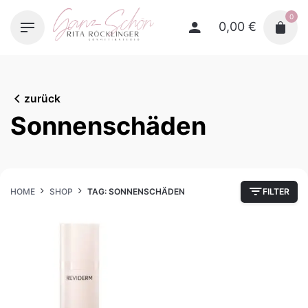
Skip
0
to
0,00
€
content
zurück
Sonnenschäden
HOME
SHOP
TAG: SONNENSCHÄDEN
FILTER