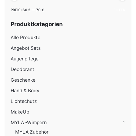
Min.
Max.
PREIS:
60 €
—
70 €
FILTER
Preis
Preis
Produktkategorien
Alle Produkte
Angebot Sets
Augenpflege
Deodorant
Geschenke
Hand & Body
Lichtschutz
MakeUp
MYLA -Wimpern
MYLA Zubehör