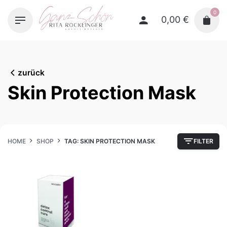
Skip
0
to
0,00
€
content
zurück
Skin Protection Mask
HOME
SHOP
TAG: SKIN PROTECTION MASK
FILTER