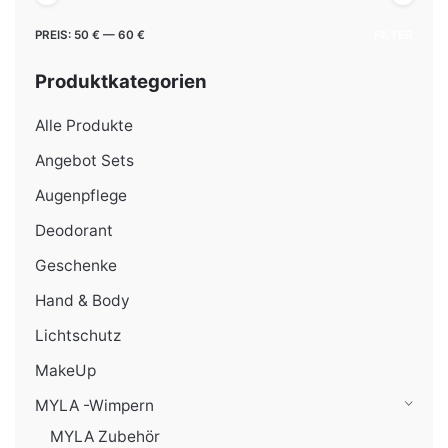
Min.
Max.
PREIS:
50 €
—
60 €
FILTER
Preis
Preis
Produktkategorien
Alle Produkte
Angebot Sets
Augenpflege
Deodorant
Geschenke
Hand & Body
Lichtschutz
MakeUp
MYLA -Wimpern
MYLA Zubehör