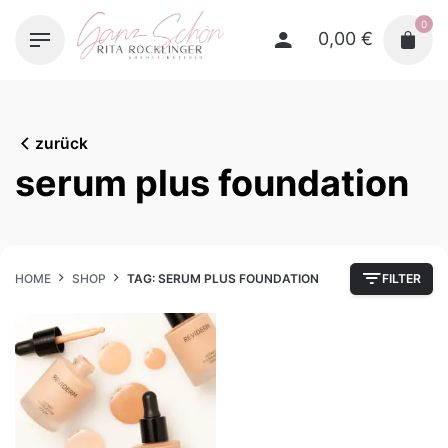
Skip
0
to
0,00
€
content
zurück
serum plus foundation
HOME
SHOP
TAG: SERUM PLUS FOUNDATION
FILTER