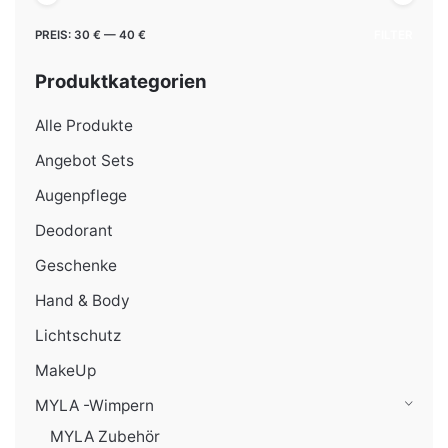
Min.
Max.
PREIS:
30 €
—
40 €
FILTER
Preis
Preis
Produktkategorien
Alle Produkte
Angebot Sets
Augenpflege
Deodorant
Geschenke
Hand & Body
Lichtschutz
MakeUp
MYLA -Wimpern
MYLA Zubehör