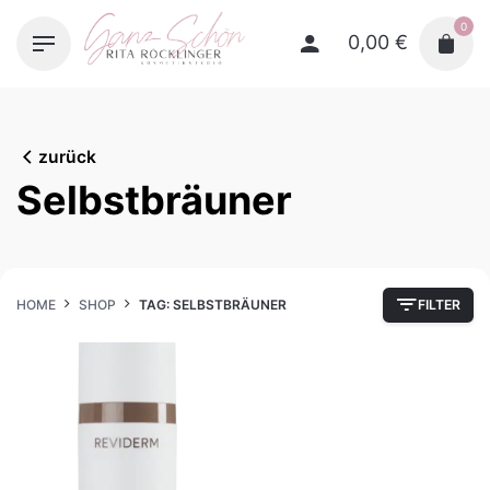
Skip
0
to
0,00
€
content
zurück
Selbstbräuner
HOME
SHOP
TAG: SELBSTBRÄUNER
FILTER