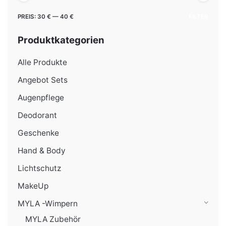
Min.
Max.
PREIS:
30 €
—
40 €
FILTER
Preis
Preis
Produktkategorien
Alle Produkte
Angebot Sets
Augenpflege
Deodorant
Geschenke
Hand & Body
Lichtschutz
MakeUp
MYLA -Wimpern
MYLA Zubehör