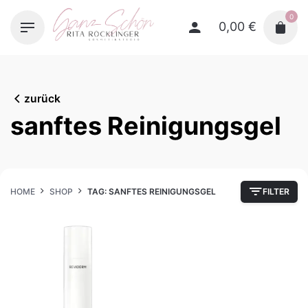
Skip
0
to
0,00
€
content
zurück
sanftes Reinigungsgel
HOME
SHOP
TAG: SANFTES REINIGUNGSGEL
FILTER