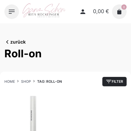
Skip
0
to
0,00
€
content
zurück
Roll-on
HOME
SHOP
TAG: ROLL-ON
FILTER