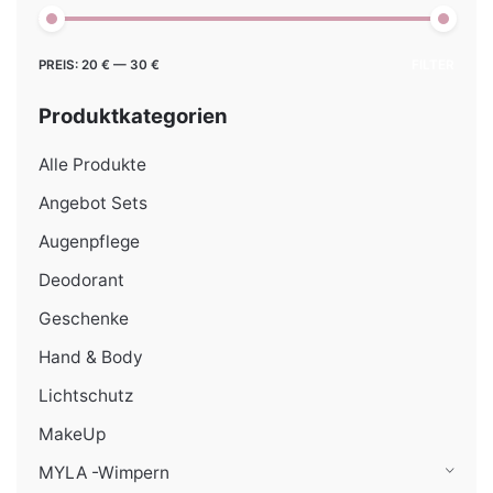
Min.
Max.
PREIS:
20 €
—
30 €
FILTER
Preis
Preis
Produktkategorien
Alle Produkte
Angebot Sets
Augenpflege
Deodorant
Geschenke
Hand & Body
Lichtschutz
MakeUp
MYLA -Wimpern