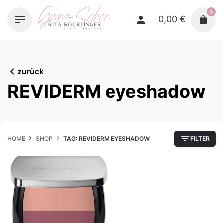
Skip
0
to
0,00
€
content
zurück
REVIDERM eyeshadow
HOME
SHOP
TAG: REVIDERM EYESHADOW
FILTER