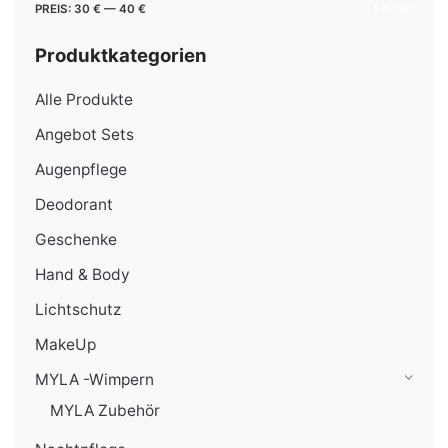
Min.
Max.
PREIS:
30 €
—
40 €
FILTER
Preis
Preis
Produktkategorien
Alle Produkte
Angebot Sets
Augenpflege
Deodorant
Geschenke
Hand & Body
Lichtschutz
MakeUp
MYLA -Wimpern
MYLA Zubehör