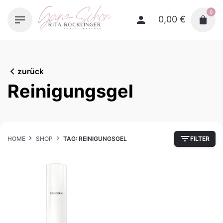
Skip
0
to
0,00
€
content
zurück
Reinigungsgel
HOME
SHOP
TAG: REINIGUNGSGEL
FILTER