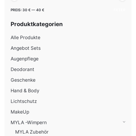
Min.
Max.
PREIS:
30 €
—
40 €
FILTER
Preis
Preis
Produktkategorien
Alle Produkte
Angebot Sets
Augenpflege
Deodorant
Geschenke
Hand & Body
Lichtschutz
MakeUp
MYLA -Wimpern
MYLA Zubehör