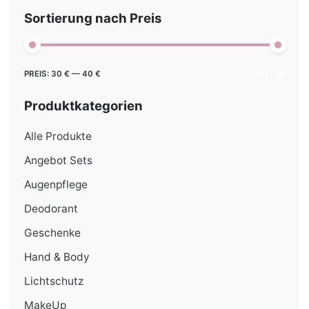
Sortierung nach Preis
Min.
Max.
PREIS:
30 €
—
40 €
FILTER
Preis
Preis
Produktkategorien
Alle Produkte
Angebot Sets
Augenpflege
Deodorant
Geschenke
Hand & Body
Lichtschutz
MakeUp