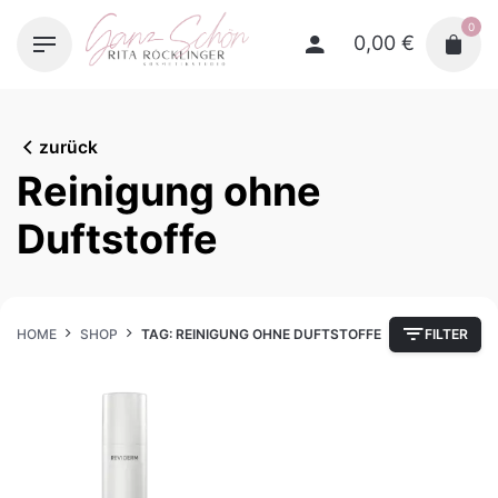
Skip
0
to
0,00
€
content
zurück
Reinigung ohne
Duftstoffe
HOME
SHOP
TAG: REINIGUNG OHNE DUFTSTOFFE
FILTER