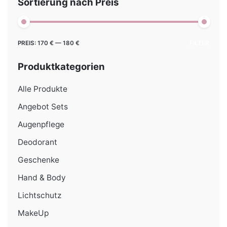
Sortierung nach Preis
Min.
Max.
PREIS:
170 €
—
180 €
FILTER
Preis
Preis
Produktkategorien
Alle Produkte
Angebot Sets
Augenpflege
Deodorant
Geschenke
Hand & Body
Lichtschutz
MakeUp