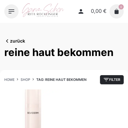
Skip
0
to
0,00
€
content
zurück
reine haut bekommen
HOME
SHOP
TAG: REINE HAUT BEKOMMEN
FILTER