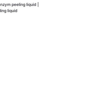
zym peeling liquid |
ng liquid