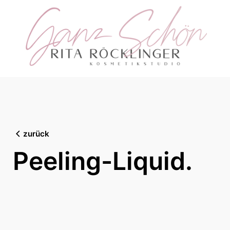
Skip
to
content
zurück
Peeling-Liquid.