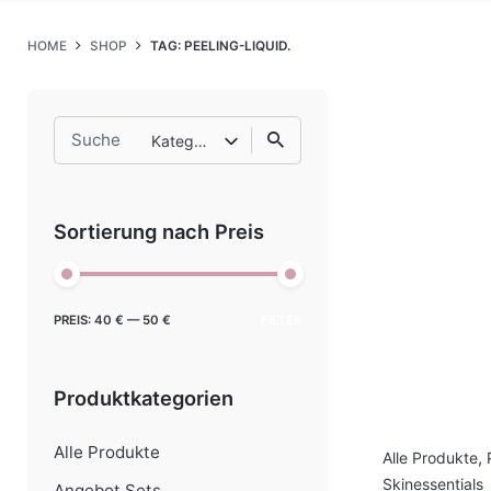
HOME
SHOP
TAG: PEELING-LIQUID.
Search
Kategorie auswählen
for
Sortierung nach Preis
Min.
Max.
PREIS:
40 €
—
50 €
FILTER
Preis
Preis
Produktkategorien
Alle Produkte
Alle Produkte
,
Skinessentials
Angebot Sets