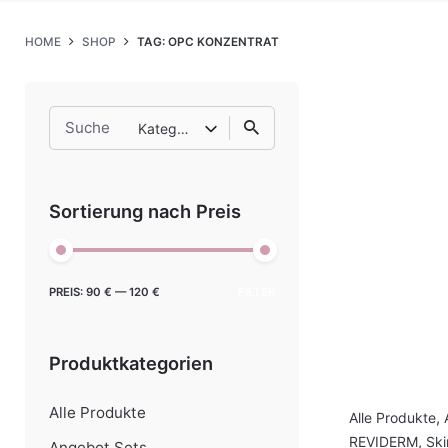
HOME
SHOP
TAG: OPC KONZENTRAT
Search
Kategorie auswählen
for
Sortierung nach Preis
Min.
Max.
PREIS:
90 €
—
120 €
FILTER
Preis
Preis
Produktkategorien
Alle Produkte
Alle Produkte
,
REVIDERM
,
Ski
Angebot Sets