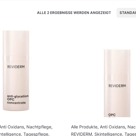
ALLE 2 ERGEBNISSE WERDEN ANGEZEIGT
STANDA
Anti Oxidans
,
Nachtpflege
,
Alle Produkte
,
Anti Oxidans
,
Nac
ntelligence
,
Tagespflege
,
REVIDERM
,
Skintelligence
,
Tages