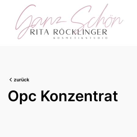
Skip
to
content
zurück
Opc Konzentrat