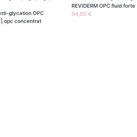
REVIDERM OPC fluid forte 
ti-glycation OPC
94,00
€
 | opc concentrat