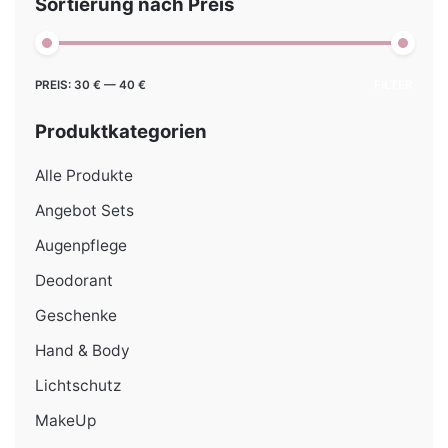
Sortierung nach Preis
Min.
Max.
PREIS:
30 €
—
40 €
FILTER
Preis
Preis
Produktkategorien
Alle Produkte
Angebot Sets
Augenpflege
Deodorant
Geschenke
Hand & Body
Lichtschutz
MakeUp