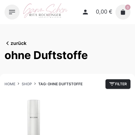
Skip
0
to
0,00
€
content
zurück
ohne Duftstoffe
HOME
SHOP
TAG: OHNE DUFTSTOFFE
FILTER